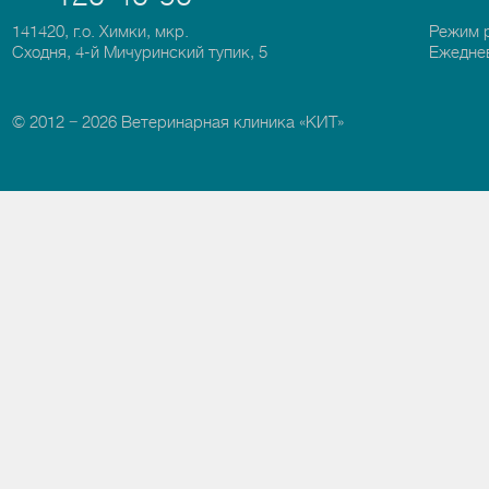
141420, г.о. Химки, мкр.
Режим 
Сходня, 4-й Мичуринский тупик, 5
Ежеднев
© 2012 − 2026 Ветеринарная клиника «КИТ»