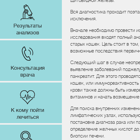
щитовидной железы.
Вся диагностика проходит поэта
исключения.
Результаты
Вначале необходимо провести и
анализов
исследования входят полный ана
старых кошек. Цель стоит в том
возможные последствия первичн
Следующий шаг в случае неопре
Консультация
выявление заболеваний поджелу
врача
панкреатит. Для этого проводят
кошек, или иммунореактивность
крови также должны быть измер
витаминов и начать возмещение 
Для поиска внутренних изменен
К кому пойти
лимфатических узлах, использу
лечиться
постановке диагноза рака или п
определение желчных кислот до
биопсии печени.