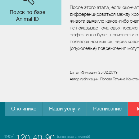
После этого этапа, если оконча
Поиск по базе
дифференцироваться между хрон
Animal ID
живота выявило какое-либо оча
не показывает очаговых поражен
эффективно будет произвести от
подвздошной кишок, через колон
(опухолевые) повреждения могу
Дата публикации: 25.02.2019
Автор публикации: Попова Татьяна Конста
О клинике
Наши услуги
Расписание
П
120-40-90
495/
(многоканальный)