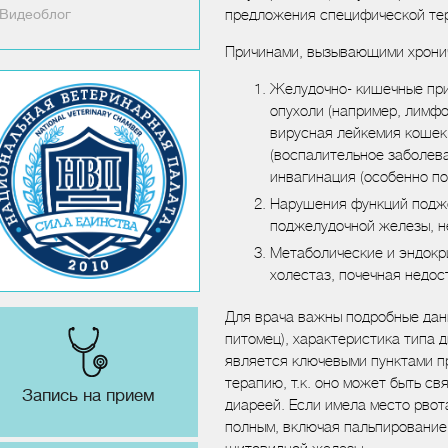
Видеоблог
предложения специфической те
Причинами, вызывающими хронич
Желудочно- кишечные при
опухоли (например, лимф
вирусная лейкемия кошек,
(воспалительное заболева
инвагинация (особенно п
Нарушения функций подже
поджелудочной железы, н
Метаболические и эндокр
холестаз, почечная недос
Для врача важны подробные данн
питомец), характеристика типа 
является ключевыми пунктами п
терапию, т.к. оно может быть с
Запись на прием
диареей. Если имела место рвот
полным, включая пальпирование