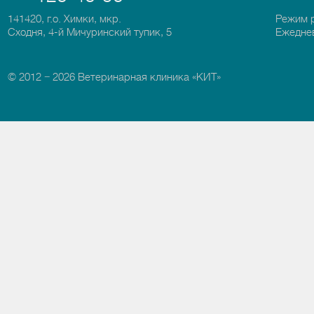
141420, г.о. Химки, мкр.
Режим 
Сходня, 4-й Мичуринский тупик, 5
Ежеднев
© 2012 − 2026 Ветеринарная клиника «КИТ»