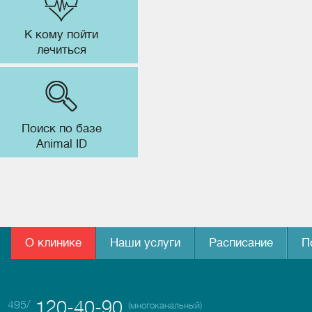
К кому пойти
лечиться
Поиск по базе
Animal ID
О клинике
Наши услуги
Расписание
П
120-40-90
495/
(многоканальный)